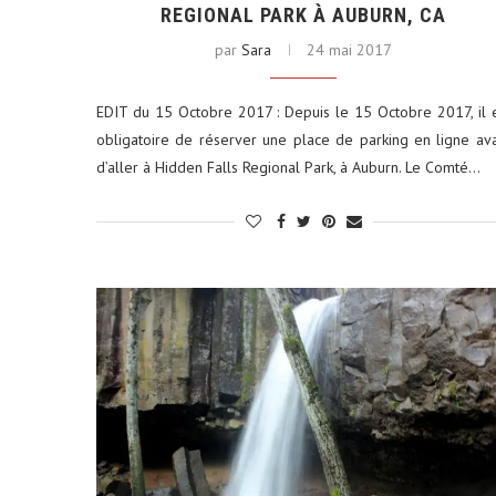
REGIONAL PARK À AUBURN, CA
par
Sara
24 mai 2017
EDIT du 15 Octobre 2017 : Depuis le 15 Octobre 2017, il 
obligatoire de réserver une place de parking en ligne av
ums photos : le petit format
Louer une voiture aux É
d’aller à Hidden Falls Regional Park, à Auburn. Le Comté…
qui...
conseils...
29 décembre 2025
4 juin 2025