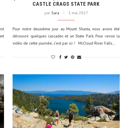
CASTLE CRAGS STATE PARK
par
Sara
1 mai 2017
est
Pour notre deuxième jour au Mount Shasta, nous avons été
ant
découvrir quelques cascades et un State Park. Pour revoir la
tats-Unis : 8
Découvrez le monde autrement avec
vidéo de cette journée, c’est par ici ! McCloud River Falls…
Evaneos : voyagez...
2 décembre 2024