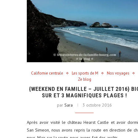
Californie centrale
Les sports de M
Nos voyages
Ze blog
{WEEKEND EN FAMILLE – JUILLET 2016} BI
SUR ET 3 MAGNIFIQUES PLAGES !
par
Sara
3 octobre 2016
Après avoir visité le château Hearst Castle et avoir dorm
San Simeon, nous avons repris la route en direction de c
nous. Mais sur la route, nous avons fait des arrêts…