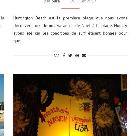
par
Sara
19 juillet 2017
 la
Huntington Beach est la première plage que nous avons
ch.
découvert lors de nos vacances de Noël à la plage. Nous y
avons été car les conditions de surf étaient bonnes pour
que…
tats-Unis : 8
Découvrez le monde autrement avec
Evaneos : voyagez...
2 décembre 2024