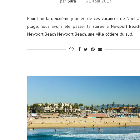
par
Sara
31 août 2017
Pour finir la deuxième journée de ces vacances de Noël à
plage, nous avons été passer la soirée à Newport Bea
Newport Beach Newport Beach, une ville côtière du sud…
ums photos : le petit format
Louer une voiture aux É
qui...
conseils...
29 décembre 2025
4 juin 2025