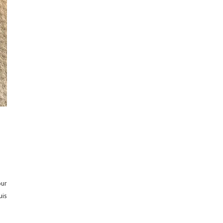
our
uis