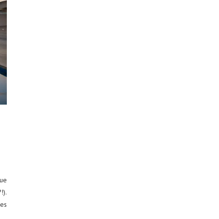
que
!).
es