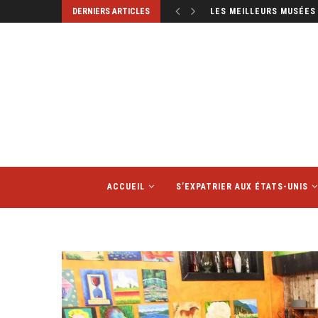
DERNIERS ARTICLES
LES HÔTELS SONT-ILS D
ACCUEIL
S’EXPATRIER AUX ÉTATS-UNIS