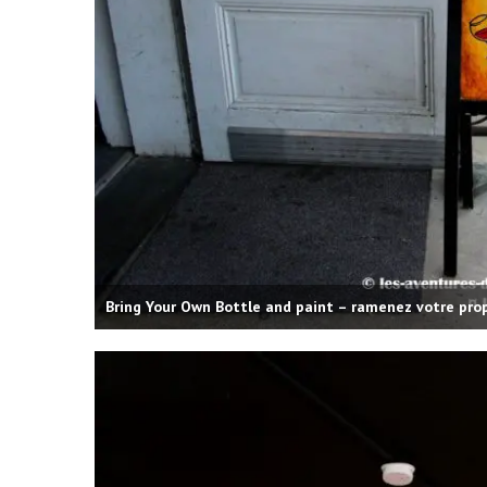
ums photos : le petit format
Louer une voiture aux É
qui...
conseils...
29 décembre 2025
4 juin 2025
Bring Your Own Bottle and paint – ramenez votre prop