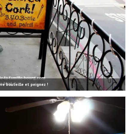
tats-Unis : 8
Découvrez le monde autrement avec
Evaneos : voyagez...
2 décembre 2024
re bouteille et peignez !