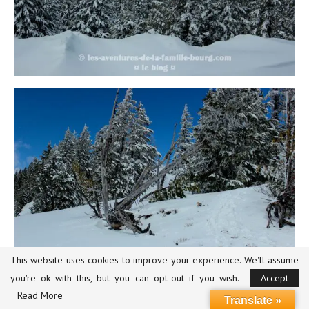
This website uses cookies to improve your experience. We'll assume
you're ok with this, but you can opt-out if you wish.
Accept
Depuis plusieurs mois, nos filles s’musent à faire la danse des
Read More
Translate »