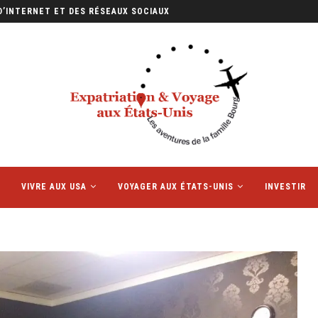
E PETIT FORMAT QUI...
VIVRE AUX USA
VOYAGER AUX ÉTATS-UNIS
INVESTIR