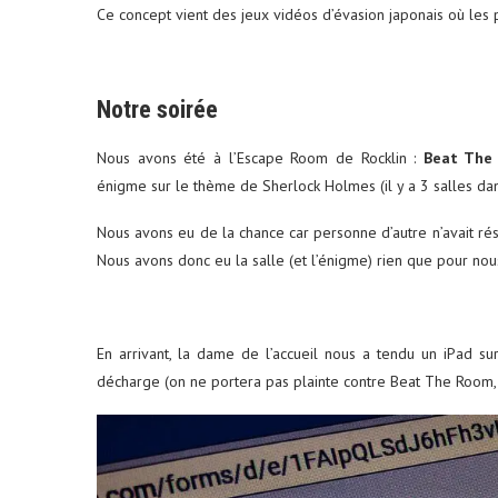
Ce concept vient des jeux vidéos d’évasion japonais où l
Notre soirée
ums photos : le petit format
Louer une voiture aux É
Nous avons été à l’Escape Room de Rocklin :
Beat The
qui...
conseils...
énigme sur le thème de Sherlock Holmes (il y a 3 salles da
29 décembre 2025
4 juin 2025
Nous avons eu de la chance car personne d’autre n’avait 
Nous avons donc eu la salle (et l’énigme) rien que pour nou
En arrivant, la dame de l’accueil nous a tendu un iPad s
décharge (on ne portera pas plainte contre Beat The Room, c