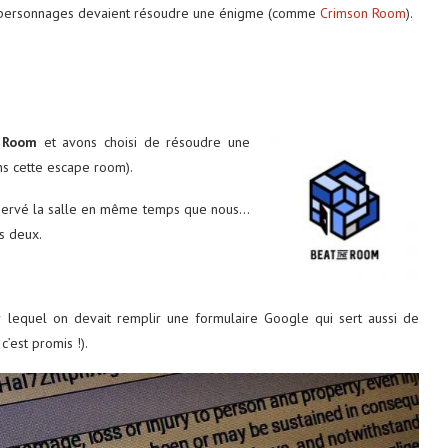
es personnages devaient résoudre une énigme (comme
Crimson Room
).
tats-Unis : 8
Découvrez le monde autrement avec
 Room
et avons choisi de résoudre une
Evaneos : voyagez...
ns cette escape room).
2 décembre 2024
réservé la salle en même temps que nous…
s deux.
ur lequel on devait remplir une formulaire Google qui sert aussi de
’est promis !).