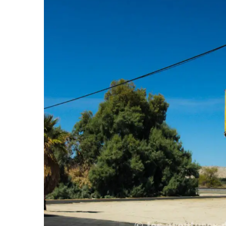
ums photos : le petit format
Louer une voiture aux É
qui...
conseils...
29 décembre 2025
4 juin 2025