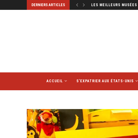
DERNIERS ARTICLES
LES HÔTELS SONT-ILS D
ACCUEIL
S’EXPATRIER AUX ÉTATS-UNIS