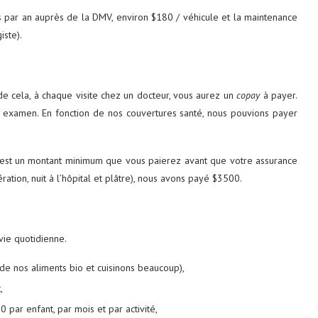
ois par an auprès de la DMV, environ $180 / véhicule et la maintenance
iste).
s de cela, à chaque visite chez un docteur, vous aurez un
copay
à payer.
ou examen. En fonction de nos couvertures santé, nous pouvions payer
C’est un montant minimum que vous paierez avant que votre assurance
ation, nuit à l’hôpital et plâtre), nous avons payé $3500.
vie quotidienne.
 de nos aliments bio et cuisinons beaucoup),
,
0 par enfant, par mois et par activité,