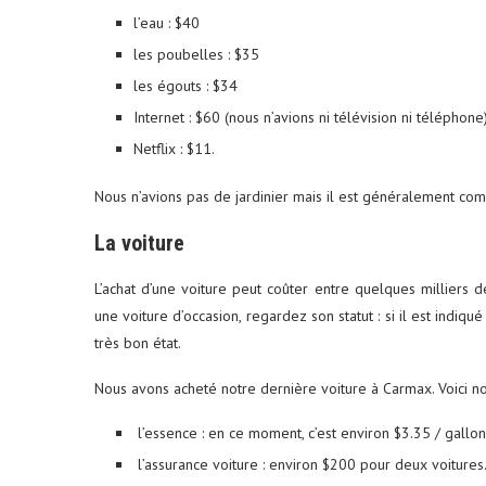
l’eau : $40
les poubelles : $35
les égouts : $34
Internet : $60 (nous n’avions ni télévision ni téléphone
Netflix : $11.
Nous n’avions pas de jardinier mais il est généralement comp
La voiture
L’achat d’une voiture peut coûter entre quelques milliers d
une voiture d’occasion, regardez son statut : si il est indiqu
très bon état.
Nous avons acheté notre dernière voiture à Carmax. Voici no
l’essence : en ce moment, c’est environ $3.35 / gallon
l’assurance voiture : environ $200 pour deux voitures