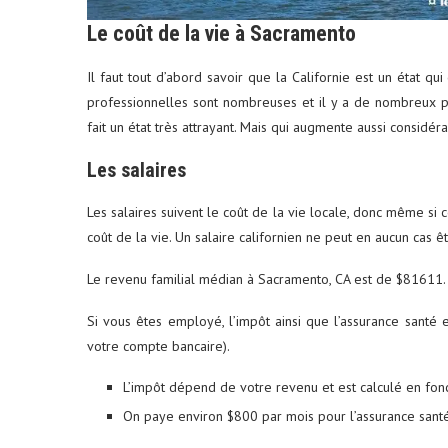
Le coût de la vie à Sacramento
Il faut tout d’abord savoir que la Californie est un état qu
professionnelles sont nombreuses et il y a de nombreux par
fait un état très attrayant. Mais qui augmente aussi considér
ums photos : le petit format
Louer une voiture aux É
qui...
conseils...
Les salaires
29 décembre 2025
4 juin 2025
Les salaires suivent le coût de la vie locale, donc même si c
coût de la vie. Un salaire californien ne peut en aucun cas ê
Le revenu familial médian à Sacramento, CA est de $81611.
Si vous êtes employé, l’impôt ainsi que l’assurance santé
votre compte bancaire).
L’impôt dépend de votre revenu et est calculé en fonc
On paye environ $800 par mois pour l’assurance sant