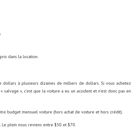
)
ris dans la location.
e dollars à plusieurs dizaines de milliers de dollars. Si vous achetez
é « salvage », c’est que la voiture a eu un accident et n’est donc pas en
tre budget mensuel voiture (hors achat de voiture et hors crédit).
. Le plein nous reviens entre $50 et $70.
.