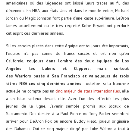
américaines où des légendes ont laissé leurs traces au fil des
décennies. En NBA, aux États-Unis et dans le monde entier, Michael
Jordan ou Magic Johnson font partie d’une caste supérieure. LeBron
James actuellement ou le très regretté Kobe Bryant ont perduré
cet esprit ces dernières années.
Si les espoirs placés dans cette équipe ont toujours été importants,
l’équipe n’a pas connu de francs succès et est rien qu’en
Californie,
toujours dans l’ombre des deux équipes de Los
Angeles, les Lakers et Clippers, mais surtout
des Warriors basés à San Francisco et vainqueurs de trois
titres NBA ces cinq dernières années.
Toutefois, si la franchise
actuelle ne compte pas un
cinq majeur de stars internationales
, elle
a un futur radieux devant elle. Avec l’un des effectifs les plus
jeunes de la ligue, l’avenir semble promis aux locaux de
Sacramento. Des destins à la Paul Pierce ou Tony Parker semblent
arriver pour De’Aron Fox ou encore Buddy Hield, joueur originaire
des Bahamas. Oui ce cinq majeur dirigé par Luke Walton a tout à