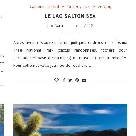
Californie du Sud
Nos voyages
Ze blog
:
LE LAC SALTON SEA
E
par
Sara
4 mai 2018
tats-Unis : 8
Découvrez le monde autrement avec
Après avoir découvert de magnifiques endroits dans Joshua
Evaneos : voyagez...
Tree National Park (cactus, randonnées, rochers pour
ons
2 décembre 2024
escalader et oasis de palmiers), nous avons dormi à Indio, CA.
sée
Pour cette nouvelle journée de road-trip…
s…