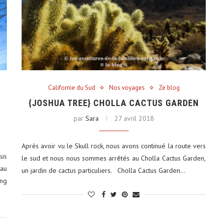
Californie du Sud
Nos voyages
Ze blog
{JOSHUA TREE} CHOLLA CACTUS GARDEN
par
Sara
27 avril 2018
Après avoir vu le Skull rock, nous avons continué la route vers
tus
le sud et nous nous sommes arrêtés au Cholla Cactus Garden,
 au
un jardin de cactus particuliers. Cholla Cactus Garden…
ing