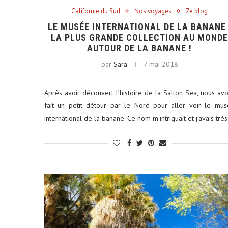
Californie du Sud
Nos voyages
Ze blog
LE MUSÉE INTERNATIONAL DE LA BANANE 
LA PLUS GRANDE COLLECTION AU MOND
AUTOUR DE LA BANANE !
par
Sara
7 mai 2018
ums photos : le petit format
Louer une voiture aux É
qui...
conseils...
Après avoir découvert l’histoire de la Salton Sea, nous av
29 décembre 2025
4 juin 2025
fait un petit détour par le Nord pour aller voir le mu
international de la banane. Ce nom m’intriguait et j’avais trè