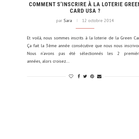
COMMENT S’INSCRIRE À LA LOTERIE GREE
CARD USA ?
par
Sara
12 octobre 2014
Et voilà, nous sommes inscrits à la loterie de la Green Ca
ums photos : le petit format
Louer une voiture aux É
Ça fait la 3ème année consécutive que nous nous inscrivo
qui...
conseils...
Nous n’avons pas été sélectionnés les 2 premièr
29 décembre 2025
4 juin 2025
années, alors croisez…