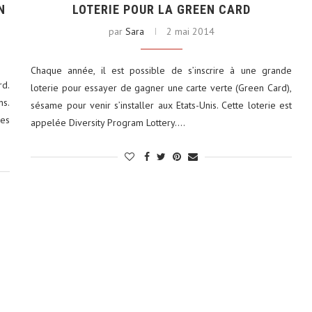
N
LOTERIE POUR LA GREEN CARD
par
Sara
2 mai 2014
Chaque année, il est possible de s’inscrire à une grande
rd.
loterie pour essayer de gagner une carte verte (Green Card),
tats-Unis : 8
Découvrez le monde autrement avec
ns.
sésame pour venir s’installer aux Etats-Unis. Cette loterie est
Evaneos : voyagez...
es
appelée Diversity Program Lottery.…
2 décembre 2024