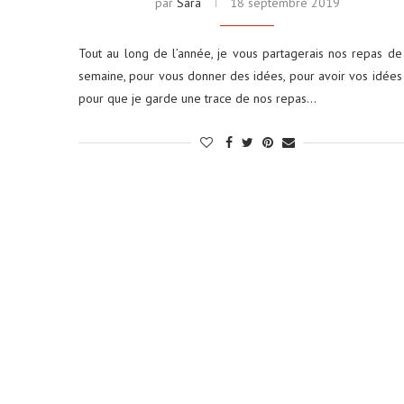
par
Sara
18 septembre 2019
Tout au long de l’année, je vous partagerais nos repas de
semaine, pour vous donner des idées, pour avoir vos idées
pour que je garde une trace de nos repas…
ums photos : le petit format
Louer une voiture aux É
qui...
conseils...
29 décembre 2025
4 juin 2025