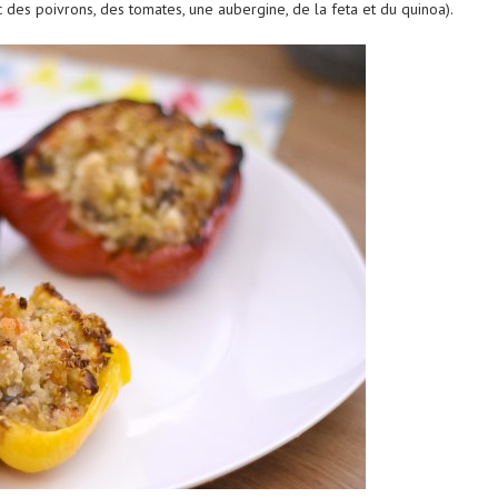
 des poivrons, des tomates, une aubergine, de la feta et du quinoa).
tats-Unis : 8
Découvrez le monde autrement avec
Evaneos : voyagez...
2 décembre 2024