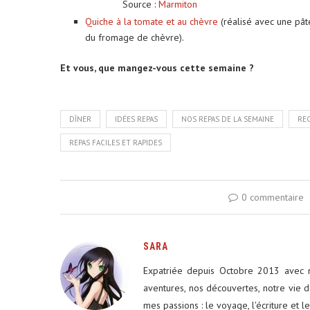
Source :
Marmiton
Quiche à la tomate et au chèvre
(réalisé avec une pâte
du fromage de chèvre).
Et vous, que mangez-vous cette semaine ?
DÎNER
IDÉES REPAS
NOS REPAS DE LA SEMAINE
RE
REPAS FACILES ET RAPIDES
0 commentaire
SARA
Expatriée depuis Octobre 2013 avec m
aventures, nos découvertes, notre vie d
mes passions : le voyage, l'écriture et l