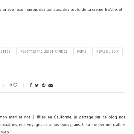
 brisée faite maison, des tomates, des œufs, de la crème fraîche, et
CETTES
RECETTES FACILES ET RAPIDES
REPAS
REPAS DU SOIR
0
on mari et nos 2 filles en Californie, je partage sur ce blog nos
'expatriés, nos voyages ainsi nos bons plans. Cela me permet d'allier
e web !