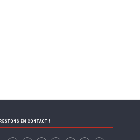
OUER UNE VOITURE AUX ÉTATS-
DÉCOUVREZ LE MONDE
UNIS : 8 CONSEILS...
AUTREMENT AVEC EVANEOS
VOYAGEZ...
4 juin 2025
2 décembre 2024
RESTONS EN CONTACT !