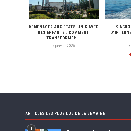
UES POUR
DÉMÉNAGER AUX ÉTATS-UNIS AVEC
9 ACR
AÏBES
DES ENFANTS : COMMENT
D’INTERN
TRANSFORMER...
21
7 janvier 2026
5
ARTICLES LES PLUS LUS DE LA SEMAINE
1