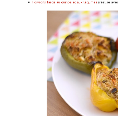
Poivrons farcis au quinoa et aux légumes
(réalisé avec
ums photos : le petit format
Louer une voiture aux É
qui...
conseils...
29 décembre 2025
4 juin 2025