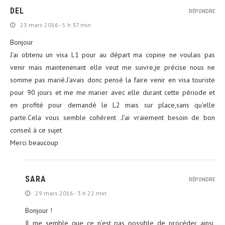
DEL
RÉPONDRE
23 mars 2016 - 5 h 37 min
Bonjour
J’ai obtenu un visa L1 pour au départ ma copine ne voulais pas
venir mais maintenenant elle veut me suivre,je précise nous ne
somme pas marié.J’avais donc pensé la faire venir en visa touriste
pour 90 jours et me me marier avec elle durant cette période et
en profité pour demandé le L2 mais sur place,sans qu’elle
parte.Cela vous semble cohérent .J’ai vraiement besoin de bon
conseil à ce sujet
Merci beaucoup
SARA
RÉPONDRE
29 mars 2016 - 3 h 22 min
Bonjour !
Il me semble que ce n’est pas possible de procéder ainsi,