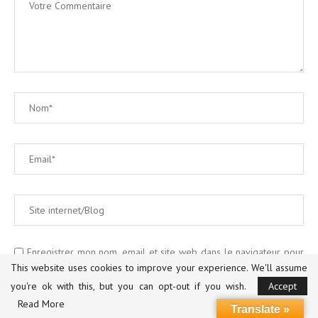
Enregistrer mon nom, email et site web dans le navigateur pour
la prochaine fois que je commente.
This website uses cookies to improve your experience. We'll assume
you're ok with this, but you can opt-out if you wish.
Accept
OUI, AJOUTEZ-MOI À VOTRE LISTE DE DIFFUSION.
Read More
Translate »