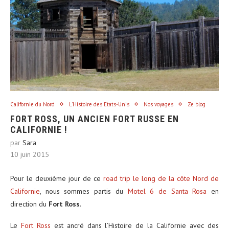
Californie du Nord
L'Histoire des Etats-Unis
Nos voyages
Ze blog
FORT ROSS, UN ANCIEN FORT RUSSE EN
CALIFORNIE !
par
Sara
10 juin 2015
Pour le deuxième jour de ce
road trip le long de la côte Nord de
Californie
, nous sommes partis du
Motel 6 de Santa Rosa
en
direction du
Fort Ross
.
Le
Fort Ross
est ancré dans l’Histoire de la Californie avec des