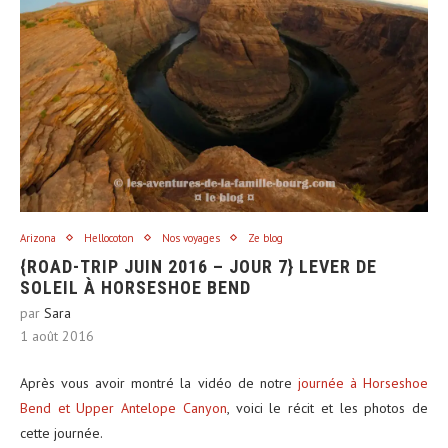
Arizona
Hellocoton
Nos voyages
Ze blog
{ROAD-TRIP JUIN 2016 – JOUR 7} LEVER DE
SOLEIL À HORSESHOE BEND
par
Sara
1 août 2016
Après vous avoir montré la vidéo de notre
journée à Horseshoe
Bend et Upper Antelope Canyon
, voici le récit et les photos de
cette journée.