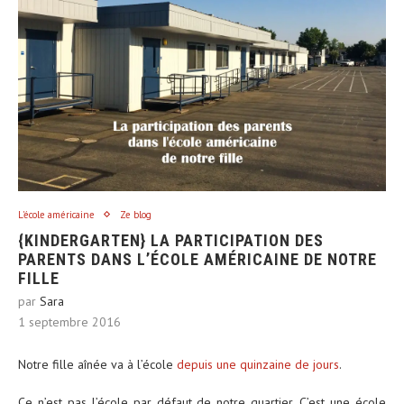
L'école américaine
Ze blog
{KINDERGARTEN} LA PARTICIPATION DES
PARENTS DANS L’ÉCOLE AMÉRICAINE DE NOTRE
FILLE
par
Sara
1 septembre 2016
Notre fille aînée va à l’école
depuis une quinzaine de jours
.
Ce n’est pas l’école par défaut de notre quartier. C’est une école