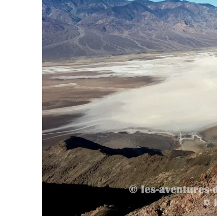
ums photos : le petit format
Louer une voiture aux É
qui...
conseils...
29 décembre 2025
4 juin 2025