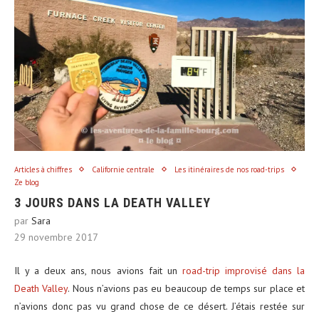
Articles à chiffres
Californie centrale
Les itinéraires de nos road-trips
Ze blog
3 JOURS DANS LA DEATH VALLEY
par
Sara
29 novembre 2017
Il y a deux ans, nous avions fait un
road-trip improvisé dans la
Death Valley
. Nous n’avions pas eu beaucoup de temps sur place et
n’avions donc pas vu grand chose de ce désert. J’étais restée sur