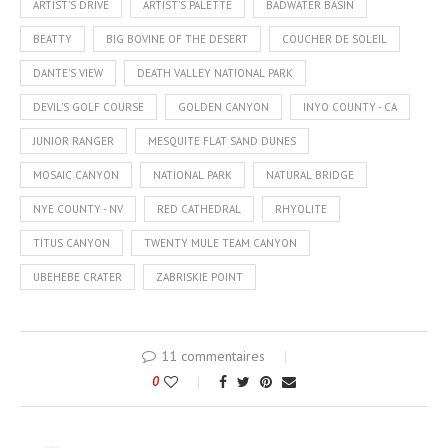
ARTIST'S DRIVE
ARTIST'S PALETTE
BADWATER BASIN
BEATTY
BIG BOVINE OF THE DESERT
COUCHER DE SOLEIL
DANTE'S VIEW
DEATH VALLEY NATIONAL PARK
DEVIL'S GOLF COURSE
GOLDEN CANYON
INYO COUNTY - CA
JUNIOR RANGER
MESQUITE FLAT SAND DUNES
MOSAIC CANYON
NATIONAL PARK
NATURAL BRIDGE
NYE COUNTY - NV
RED CATHEDRAL
RHYOLITE
TITUS CANYON
TWENTY MULE TEAM CANYON
UBEHEBE CRATER
ZABRISKIE POINT
11 commentaires
0