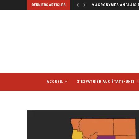
DERNIERS ARTICLES
9 ACRONYMES ANGLAIS 
ACCUEIL
S’EXPATRIER AUX ÉTATS-UNIS