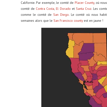
Californie. Par exemple, le comté de
Placer County
, où nous
comté de
Contra Costa
,
El Dorado
et
Santa Cruz
. Les com
comme le comté de
San Diego
. Le comté où nous habit
semaines alors que le
San Francisco county
est en jaune !
ums photos : le petit format
Louer une voiture aux É
qui...
conseils...
29 décembre 2025
4 juin 2025