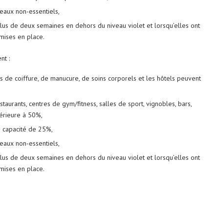
eaux non-essentiels,
plus de deux semaines en dehors du niveau violet et lorsqu’elles ont
mises en place.
nt :
s de coiffure, de manucure, de soins corporels et les hôtels peuvent
staurants, centres de gym/fitness, salles de sport, vignobles, bars,
férieure à 50%,
e capacité de 25%,
eaux non-essentiels,
plus de deux semaines en dehors du niveau violet et lorsqu’elles ont
mises en place.