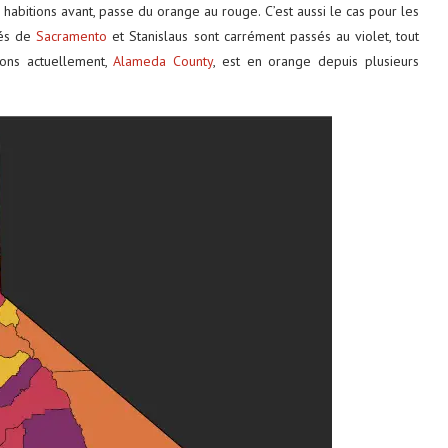
 habitions avant, passe du orange au rouge. C’est aussi le cas pour les
tés de
Sacramento
et Stanislaus sont carrément passés au violet, tout
ons actuellement,
Alameda County
, est en orange depuis plusieurs
tats-Unis : 8
Découvrez le monde autrement avec
Evaneos : voyagez...
2 décembre 2024