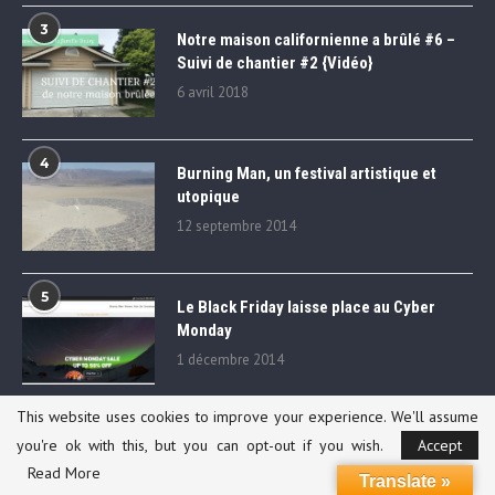
3
Notre maison californienne a brûlé #6 –
Suivi de chantier #2 {Vidéo}
6 avril 2018
4
Burning Man, un festival artistique et
utopique
12 septembre 2014
5
Le Black Friday laisse place au Cyber
Monday
1 décembre 2014
This website uses cookies to improve your experience. We'll assume
AVERTISSEMENT
you're ok with this, but you can opt-out if you wish.
Accept
Read More
Translate »