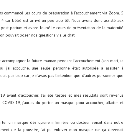
ns commencé les cours de préparation à l’accouchement via Zoom. 5
 4 car bébé est arrivé un peu trop tôt. Nous avons donc assisté aux
le post-partum et avons loupé le cours de présentation de la maternité
on pouvait poser nos questions via le chat.
nt accompagner la future maman pendant l’accouchement (son mari, sa
 j’ai accouché, une seule personne était autorisée à assister à
it pas trop car je n’avais pas l’intention que d’autres personnes que
9 avant d’accoucher. J’ai été testée et mes résultats sont revenus
la COVID-19, j’aurais du porter un masque pour accoucher, allaiter et
porter un masque dès qu’une infirmière ou docteur venait dans notre
oment de la poussée, j’ai pu enlever mon masque car ça devenait