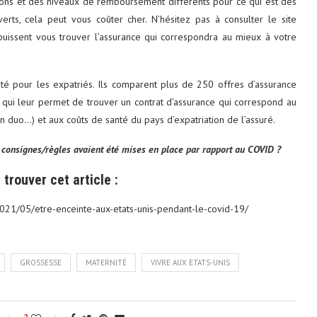
ions et des niveaux de remboursement différents pour ce qui est des
erts, cela peut vous coûter cher. N’hésitez pas à consulter le site
puissent vous trouver l’assurance qui correspondra au mieux à votre
té pour les expatriés. Ils comparent plus de 250 offres d’assurance
e qui leur permet de trouver un contrat d’assurance qui correspond au
 en duo…) et aux coûts de santé du pays d’expatriation de l’assuré.
 consignes/règles avaient été mises en place par rapport au COVID ?
trouver cet article :
021/05/etre-enceinte-aux-etats-unis-pendant-le-covid-19/
GROSSESSE
MATERNITÉ
VIVRE AUX ETATS-UNIS