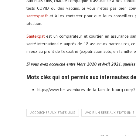
Aux États-Unis, chaque compagnie d’assurance a des condit
tests COVID ou des vaccins. Si vous n’êtes pas bien couv
santexpat.fr
et à les contacter pour que leurs conseillers 
situation.
Santexpat
est un comparateur et courtier en assurance san
santé internationale auprès de 18 assureurs partenaires, c
mieux au profil de l’expatrié (expatriation solo, en famille,
Si vous avez accouché entre Mars 2020 et Avril 2021, quelles
Mots clés qui ont permis aux internautes de 
https://www les-aventures-de-la-famille-bourg com/2
ACCOUCHER AUX ÉTATS-UNIS
AVOIR UN BÉBÉ AUX ÉTATS-UNIS