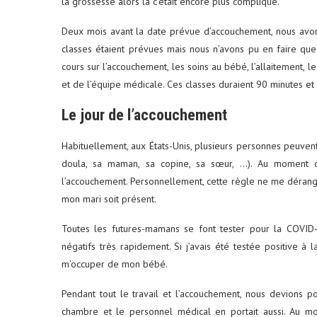
la grossesse alors là c’était encore plus compliqué.
Deux mois avant la date prévue d’accouchement, nous avo
classes étaient prévues mais nous n’avons pu en faire que
cours sur l’accouchement, les soins au bébé, l’allaitement, 
et de l’équipe médicale. Ces classes duraient 90 minutes et 
Le jour de l’accouchement
Habituellement, aux États-Unis, plusieurs personnes peuve
doula, sa maman, sa copine, sa sœur, …). Au moment où
l’accouchement. Personnellement, cette règle ne me dérangea
mon mari soit présent.
Toutes les futures-mamans se font tester pour la COVID-1
négatifs très rapidement. Si j’avais été testée positive à 
m’occuper de mon bébé.
Pendant tout le travail et l’accouchement, nous devions 
chambre et le personnel médical en portait aussi. Au m