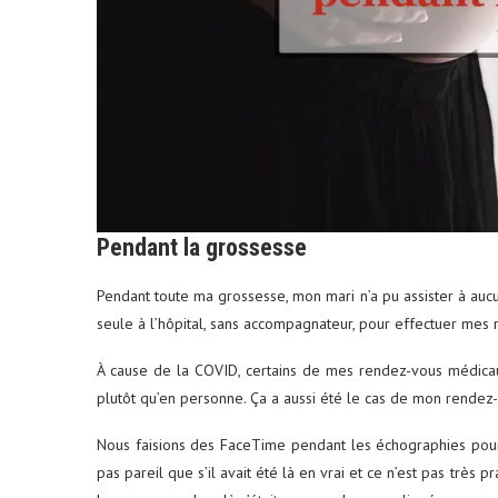
ums photos : le petit format
Louer une voiture aux É
qui...
conseils...
29 décembre 2025
4 juin 2025
Pendant la grossesse
Pendant toute ma grossesse, mon mari n’a pu assister à au
seule à l’hôpital, sans accompagnateur, pour effectuer me
À cause de la COVID, certains de mes rendez-vous médicaux
plutôt qu’en personne. Ça a aussi été le cas de mon rendez
Nous faisions des FaceTime pendant les échographies pour 
pas pareil que s’il avait été là en vrai et ce n’est pas très 