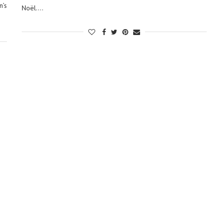
’s
Noël.…