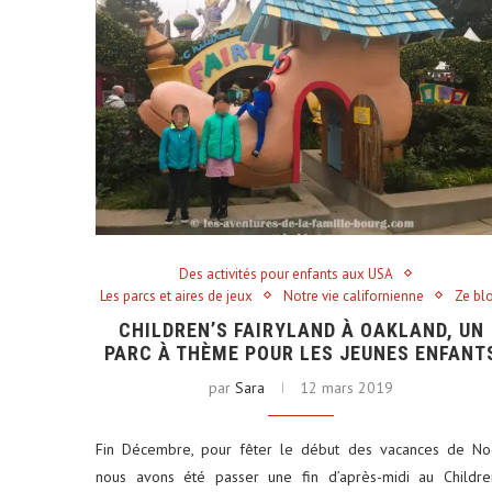
Des activités pour enfants aux USA
Les parcs et aires de jeux
Notre vie californienne
Ze bl
CHILDREN’S FAIRYLAND À OAKLAND, UN
PARC À THÈME POUR LES JEUNES ENFANT
par
Sara
12 mars 2019
Fin Décembre, pour fêter le début des vacances de No
nous avons été passer une fin d’après-midi au Childre