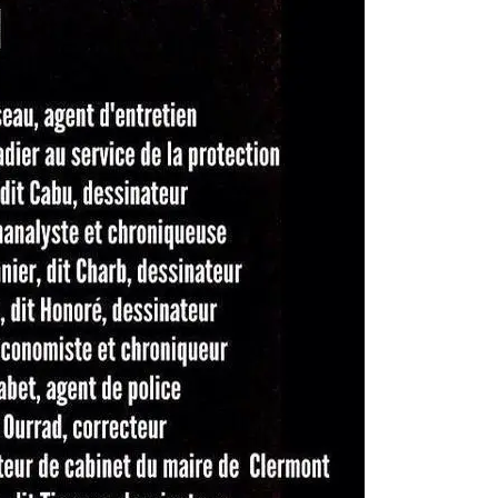
tats-Unis : 8
Découvrez le monde autrement avec
Evaneos : voyagez...
2 décembre 2024