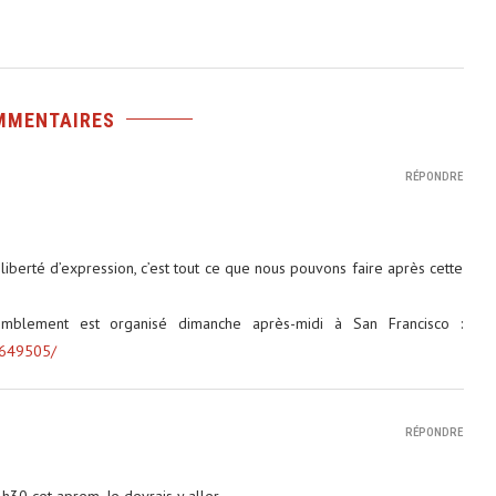
MMENTAIRES
RÉPONDRE
berté d’expression, c’est tout ce que nous pouvons faire après cette
semblement est organisé dimanche après-midi à San Francisco :
0649505/
RÉPONDRE
30 cet aprem. Je devrais y aller.