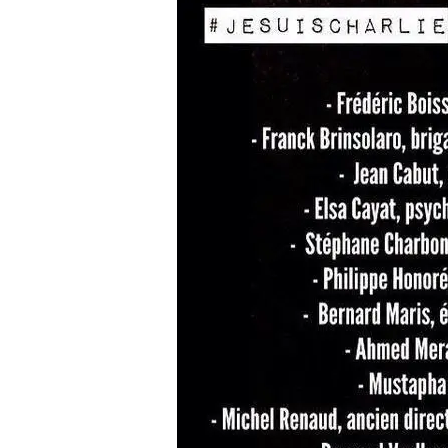
ums photos : le petit format
Louer une voiture aux É
qui...
conseils...
29 décembre 2025
4 juin 2025