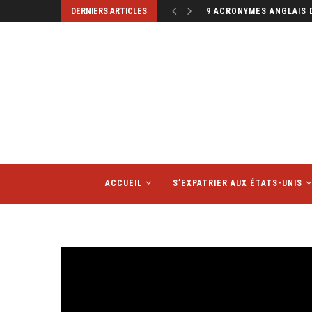
DERNIERS ARTICLES
9 ACRONYMES ANGLAIS 
ACCUEIL
S’EXPATRIER AUX ÉTATS-UNIS