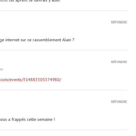
RÉPONDRE
ge internet sur ce rassemblement Alain ?
RÉPONDRE
in
ok.com/events/314883305374980/
RÉPONDRE
 nous a frappés cette semaine !