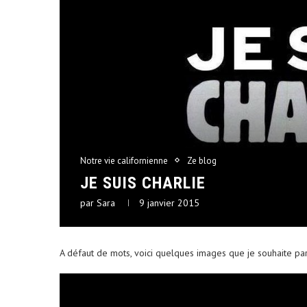
Notre vie californienne
Ze blog
JE SUIS CHARLIE
par
Sara
9 janvier 2015
A défaut de mots, voici quelques images que je souhaite par