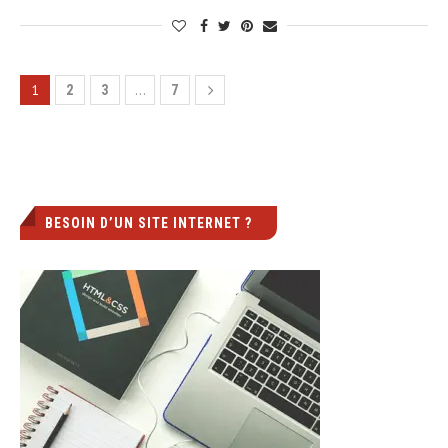
1
…
2
3
7
BESOIN D’UN SITE INTERNET ?