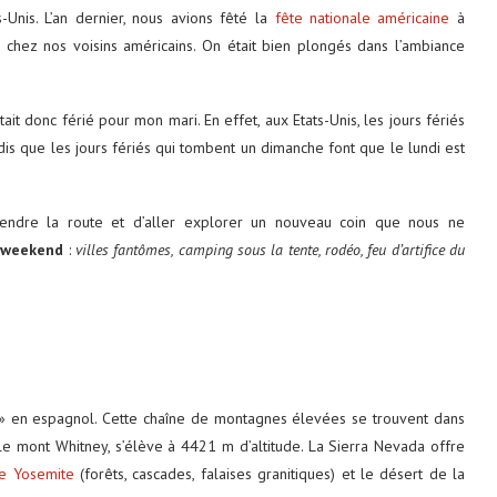
s-Unis. L’an dernier, nous avions fêté la
fête nationale américaine
à
 chez nos voisins américains. On était bien plongés dans l’ambiance
ait donc férié pour mon mari. En effet, aux Etats-Unis, les jours fériés
is que les jours fériés qui tombent un dimanche font que le lundi est
ndre la route et d’aller explorer un nouveau coin que nous ne
 weekend
:
villes fantômes, camping sous la tente, rodéo, feu d’artifice du
» en espagnol. Cette chaîne de montagnes élevées se trouvent dans
, le mont Whitney, s’élève à 4421 m d’altitude. La Sierra Nevada offre
de Yosemite
(forêts, cascades, falaises granitiques) et le désert de la