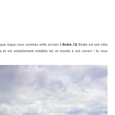
tats-Unis : 8
Découvrez le monde autrement avec
Evaneos : voyagez...
ique nique, nous sommes enfin arrivés à
Bodie, CA
. Bodie est une ville
2 décembre 2024
a et est actuellement visitable tel un musée à ciel ouvert ! Je vous