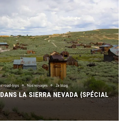
os road-trips
Nos voyages
Ze blog
 DANS LA SIERRA NEVADA {SPÉCIAL