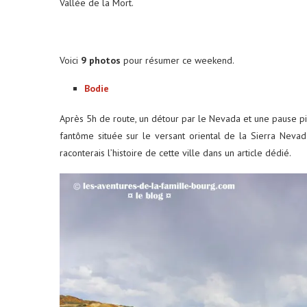
Vallée de la Mort.
Voici
9 photos
pour résumer ce weekend.
Bodie
ums photos : le petit format
Louer une voiture aux É
qui...
conseils...
Après 5h de route, un détour par le Nevada et une pause p
29 décembre 2025
4 juin 2025
fantôme située sur le versant oriental de la Sierra Nevad
raconterais l’histoire de cette ville dans un article dédié.