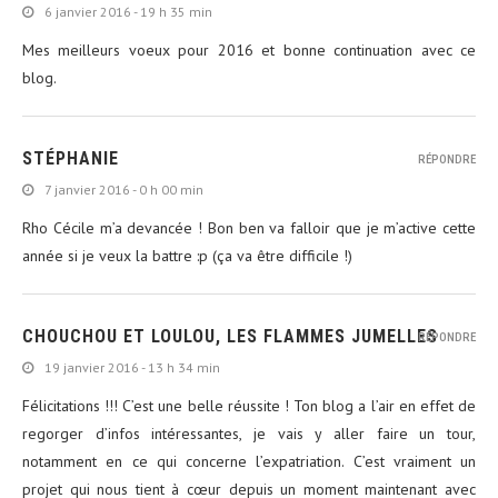
6 janvier 2016 - 19 h 35 min
Mes meilleurs voeux pour 2016 et bonne continuation avec ce
blog.
STÉPHANIE
RÉPONDRE
7 janvier 2016 - 0 h 00 min
Rho Cécile m’a devancée ! Bon ben va falloir que je m’active cette
année si je veux la battre :p (ça va être difficile !)
CHOUCHOU ET LOULOU, LES FLAMMES JUMELLES
RÉPONDRE
19 janvier 2016 - 13 h 34 min
Félicitations !!! C’est une belle réussite ! Ton blog a l’air en effet de
regorger d’infos intéressantes, je vais y aller faire un tour,
notamment en ce qui concerne l’expatriation. C’est vraiment un
projet qui nous tient à cœur depuis un moment maintenant avec